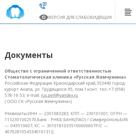
ВЕРСИЯ ДЛЯ СЛАБОВИДЯЩИХ
Документы
Общество с ограниченной ответственностью
Стоматологическая клиника «Русская Жемчужина»
Российская Федерация Краснодарский край,
353440 город-
курорт Анапа, ул. Трудящихся 95, пом.1.
конт. тел.:+7 (958)
578-16-53; e-mail:
rus.perl@yandex.ru
( ООО СК «Русская Жемчужина»)
Реквизиты:
ИНН — 2301083283; КПП — 230101001; ОГРН —
1132301002570;
Банк - РНКБ БАНК(ПАО) г.Симферополь
БИК
— 043510607; КС — 30101810335100000607
Р/С —
40702810543340101312;