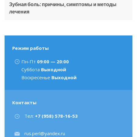
Зубная боль: причины, симптомы и методы
лечения
Режим работы
Пн-Пт
09:00 — 20:00
Суббота
Выходной
Воскресенье
Выходной
Контакты
Тел:
+7 (958) 578-16-53
rus.perl@yandex.ru