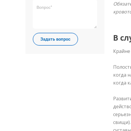
Обязат
кровото
В сл
Крайне
Полость
когда 
когда к
Развити
действо
серьез
свищи).
суставн