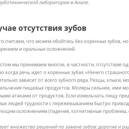
зуботехнической лаборатории в Анапе.
учае отсутствия зубов
о считаем, что можем обойтись без коренных зубов, но
рением и оральных осложнений.
стом мы принимаем многое, в частности, отсутствие одн
о когда речь идет о коренных зубах: «Ничего страшног
тельно зависит от всего зубного ряда. Резцы, клыки, 
мельчения пищевых продуктов. Моляры сильнее, ими мо
ными атаками от продуктов. Если измельчать пищу пре
лых людей трудности с пережевыванием быстро приво
ующим осложнениям (падения, когнитивные проблемы, 
ует множество решений по замене зубов: дорогие и рад