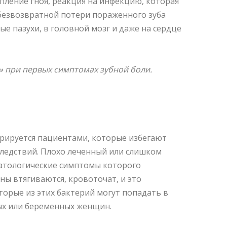
опление гноя, реакция на инфекцию, которая
 безвозвратной потери пораженного зуба
е пазухи, в головной мозг и даже на сердце
 при первых симптомах зубной боли.
орируется пациентами, которые избегают
оследствий. Плохо леченный или слишком
матологические симптомы которого
ны втягиваются, кровоточат, и это
торые из этих бактерий могут попадать в
ых или беременных женщин.