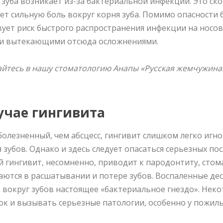
 зуба возникает из-за бактериальной инфекции. Это ск
ет сильную боль вокруг корня зуба. Помимо опасности
ует риск быстрого распространения инфекции на носовы
ми вытекающими отсюда осложнениями.
йтесь в нашу стоматологию Анапы «Русская жемчужина»
учае гингивита
болезненный, чем абсцесс, гингивит слишком легко игн
 зубов. Однако и здесь следует опасаться серьезных п
й гингивит, несомненно, приводит к пародонтиту, сто
ются в расшатывании и потере зубов. Воспаленные дес
 вокруг зубов настоящее «бактериальное гнездо». Неко
ок и вызывать серьезные патологии, особенно у пожил