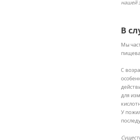
нашей 
В сл
Мы част
пищева
С возра
особенн
действи
для из
кислот
У пожи
послед
Существ