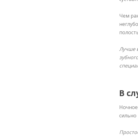
Чем ра
неглуб
полост
Лучше в
зубного
специал
В сл
Ночное
сильно 
Простое