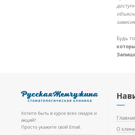
доступ
объясни
зависим
Будь то
которы
Запиши
Нав
Хотите быть в курсе всех скидок и
Главна
акций?
Просто укажите свой Email.
О клин