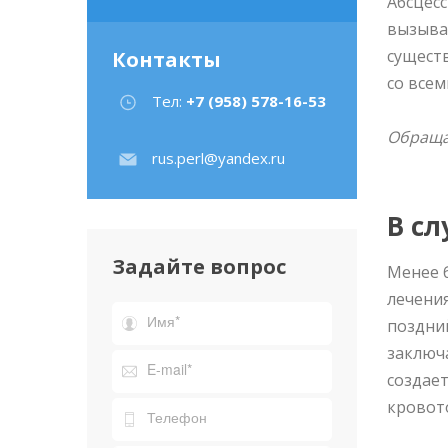
Абсцесс
вызыва
существ
Контакты
со все
Тел:
+7 (958) 578-16-53
Обраща
rus.perl@yandex.ru
В сл
Задайте вопрос
Менее 
лечения
поздни
заключа
создает
кровот