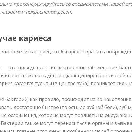
ельно проконсультируйтесь со специалистами нашей ст
чивости и покраснении десен.
учае кариеса
 важно лечить кариес, чтобы предотвратить поврежден
 — это прежде всего инфекционное заболевание. Бактер
начинают атаковать дентин (кальцинированный слой под
ариес касается пульпы (в центре зуба), возникает сильна
е бактерий, как правило, происходит из-за накопления
вать достаточно быстро (то есть до зубной боли), зуб 
ные осложнения, которые могут повлиять на окружающи
 Бактерии также могут переноситься в органы и вызыва
ые или глазные осложнения, особенно у людей с хрони