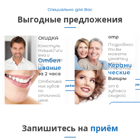
Специально для Вас
Выгодные предложения
Новым
Беспла
пациен
тный
там
Профосм
отр
СКИДКА
Подробнос
Констуль
ти вы
тация,
Гиги
можете
ена и
узнать у
Отбел
Полировка
наших
Керами
по
ивание
оператор
выгодной
ческие
ов.
за 2 часа
цене.
Виниры
Отбелива
Запись на пр
Запись на приём
ние зубов
от 6
по
зубов
со
отличной
скидкой
цене.
Запись на пр
Запись на приём
Запишитесь на
приём