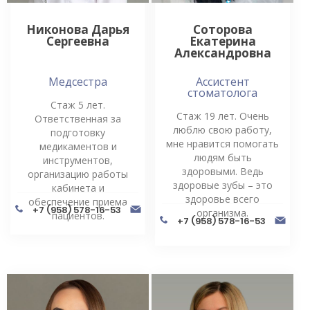
Никонова Дарья
Соторова
Сергеевна
Екатерина
Александровна
Медсестра
Ассистент
стоматолога
Стаж 5 лет.
Стаж 19 лет. Очень
Ответственная за
люблю свою работу,
подготовку
мне нравится помогать
медикаментов и
людям быть
инструментов,
здоровыми. Ведь
организацию работы
здоровые зубы – это
кабинета и
здоровье всего
обеспечение приема
+7 (958) 578-16-53
организма.
пациентов.
+7 (958) 578-16-53